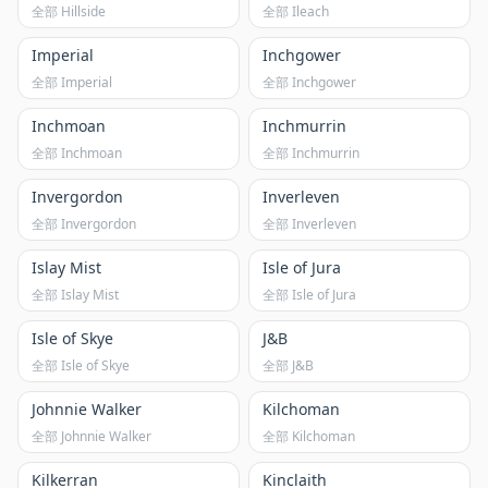
全部 Hillside
全部 Ileach
Imperial
Inchgower
全部 Imperial
全部 Inchgower
Inchmoan
Inchmurrin
全部 Inchmoan
全部 Inchmurrin
Invergordon
Inverleven
全部 Invergordon
全部 Inverleven
Islay Mist
Isle of Jura
全部 Islay Mist
全部 Isle of Jura
Isle of Skye
J&B
全部 Isle of Skye
全部 J&B
Johnnie Walker
Kilchoman
全部 Johnnie Walker
全部 Kilchoman
Kilkerran
Kinclaith