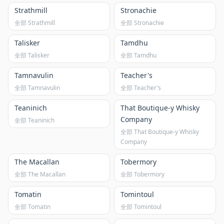
Strathmill
Stronachie
全部 Strathmill
全部 Stronachie
Talisker
Tamdhu
全部 Talisker
全部 Tamdhu
Tamnavulin
Teacher's
全部 Tamnavulin
全部 Teacher's
Teaninich
That Boutique-y Whisky
Company
全部 Teaninich
全部 That Boutique-y Whisky
Company
The Macallan
Tobermory
全部 The Macallan
全部 Tobermory
Tomatin
Tomintoul
全部 Tomatin
全部 Tomintoul