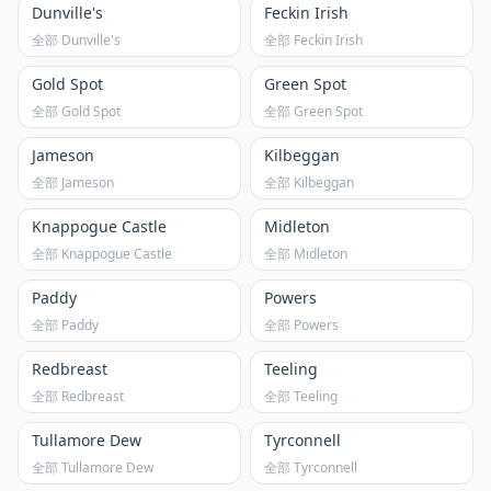
Dunville's
Feckin Irish
全部 Dunville's
全部 Feckin Irish
Gold Spot
Green Spot
全部 Gold Spot
全部 Green Spot
Jameson
Kilbeggan
全部 Jameson
全部 Kilbeggan
Knappogue Castle
Midleton
全部 Knappogue Castle
全部 Midleton
Paddy
Powers
全部 Paddy
全部 Powers
Redbreast
Teeling
全部 Redbreast
全部 Teeling
Tullamore Dew
Tyrconnell
全部 Tullamore Dew
全部 Tyrconnell