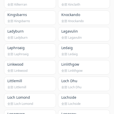
全部 Kilkerran
全部 Kinclaith
Kingsbarns
Knockando
全部 Kingsbarns
全部 Knockando
Ladyburn
Lagavulin
全部 Ladyburn
全部 Lagavulin
Laphroaig
Ledaig
全部 Laphroaig
全部 Ledaig
Linkwood
Linlithgow
全部 Linkwood
全部 Linlithgow
Littlemill
Loch Dhu
全部 Littlemill
全部 Loch Dhu
Loch Lomond
Lochside
全部 Loch Lomond
全部 Lochside
Longmorn
Longrow