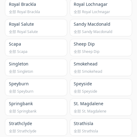
Royal Brackla
Royal Lochnagar
全部 Royal Brackla
全部 Royal Lochnagar
Royal Salute
Sandy Macdonald
全部 Royal Salute
全部 Sandy Macdonald
Scapa
Sheep Dip
全部 Scapa
全部 Sheep Dip
Singleton
Smokehead
全部 Singleton
全部 Smokehead
Speyburn
Speyside
全部 Speyburn
全部 Speyside
Springbank
St. Magdalene
全部 Springbank
全部 St. Magdalene
Strathclyde
Strathisla
全部 Strathclyde
全部 Strathisla