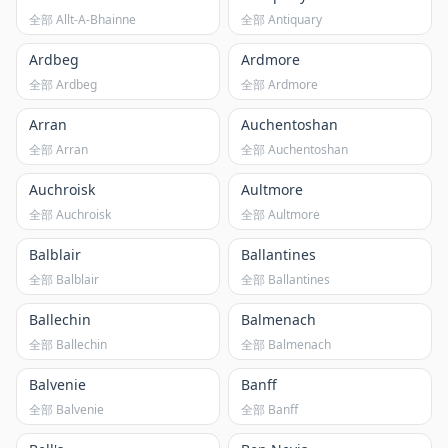
全部 Allt-A-Bhainne
全部 Antiquary
Ardbeg
Ardmore
全部 Ardbeg
全部 Ardmore
Arran
Auchentoshan
全部 Arran
全部 Auchentoshan
Auchroisk
Aultmore
全部 Auchroisk
全部 Aultmore
Balblair
Ballantines
全部 Balblair
全部 Ballantines
Ballechin
Balmenach
全部 Ballechin
全部 Balmenach
Balvenie
Banff
全部 Balvenie
全部 Banff