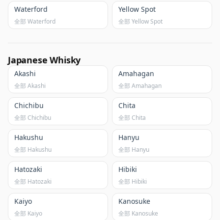
Waterford
Yellow Spot
全部 Waterford
全部 Yellow Spot
Japanese Whisky
Akashi
Amahagan
全部 Akashi
全部 Amahagan
Chichibu
Chita
全部 Chichibu
全部 Chita
Hakushu
Hanyu
全部 Hakushu
全部 Hanyu
Hatozaki
Hibiki
全部 Hatozaki
全部 Hibiki
Kaiyo
Kanosuke
全部 Kaiyo
全部 Kanosuke