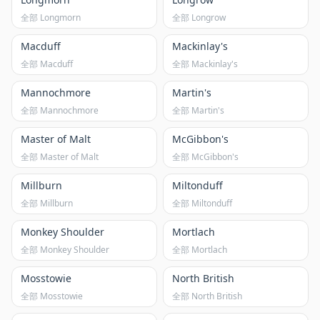
全部 Longmorn
全部 Longrow
Macduff
Mackinlay's
全部 Macduff
全部 Mackinlay's
Mannochmore
Martin's
全部 Mannochmore
全部 Martin's
Master of Malt
McGibbon's
全部 Master of Malt
全部 McGibbon's
Millburn
Miltonduff
全部 Millburn
全部 Miltonduff
Monkey Shoulder
Mortlach
全部 Monkey Shoulder
全部 Mortlach
Mosstowie
North British
全部 Mosstowie
全部 North British