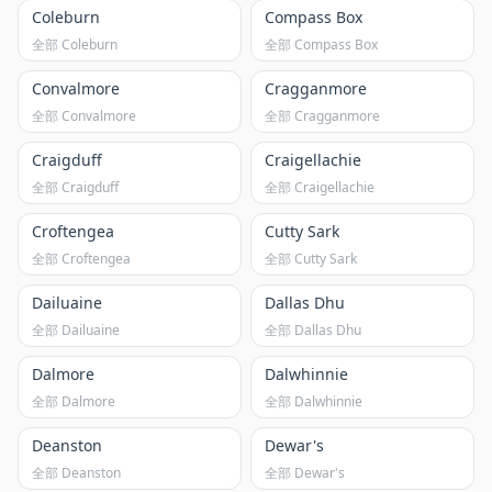
Coleburn
Compass Box
全部 Coleburn
全部 Compass Box
Convalmore
Cragganmore
全部 Convalmore
全部 Cragganmore
Craigduff
Craigellachie
全部 Craigduff
全部 Craigellachie
Croftengea
Cutty Sark
全部 Croftengea
全部 Cutty Sark
Dailuaine
Dallas Dhu
全部 Dailuaine
全部 Dallas Dhu
Dalmore
Dalwhinnie
全部 Dalmore
全部 Dalwhinnie
Deanston
Dewar's
全部 Deanston
全部 Dewar's