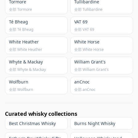
Tormore
Tullibardine
全部 Tormore
全部 Tullibardine
Té Bheag
VAT 69
全部 Té Bheag
全部 VAT 69
White Heather
White Horse
全部 White Heather
全部 White Horse
Whyte & Mackay
William Grant's
全部 Whyte & Mackay
全部 William Grant's
Wolfburn
anCnoc
全部 Wolfburn
全部 anCnoc
Curated whisky collections
Best Christmas Whisky
Burns Night Whisky