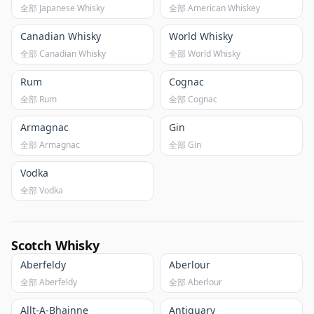
全部 Japanese Whisky
全部 American Whiskey
Canadian Whisky
World Whisky
全部 Canadian Whisky
全部 World Whisky
Rum
Cognac
全部 Rum
全部 Cognac
Armagnac
Gin
全部 Armagnac
全部 Gin
Vodka
全部 Vodka
Scotch Whisky
Aberfeldy
Aberlour
全部 Aberfeldy
全部 Aberlour
Allt-A-Bhainne
Antiquary