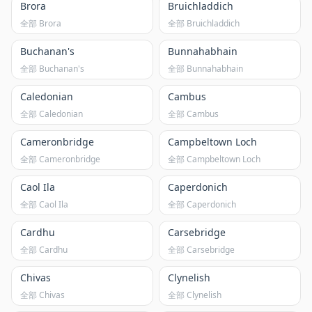
Brora
Bruichladdich
全部 Brora
全部 Bruichladdich
Buchanan's
Bunnahabhain
全部 Buchanan's
全部 Bunnahabhain
Caledonian
Cambus
全部 Caledonian
全部 Cambus
Cameronbridge
Campbeltown Loch
全部 Cameronbridge
全部 Campbeltown Loch
Caol Ila
Caperdonich
全部 Caol Ila
全部 Caperdonich
Cardhu
Carsebridge
全部 Cardhu
全部 Carsebridge
Chivas
Clynelish
全部 Chivas
全部 Clynelish