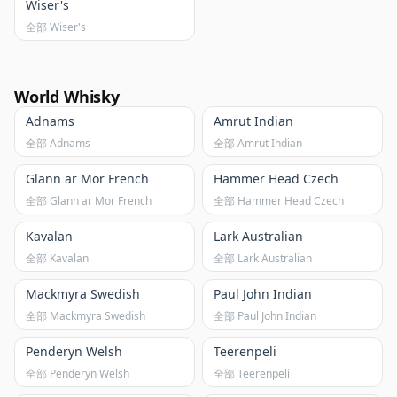
Wiser's
全部 Wiser's
World Whisky
Adnams
Amrut Indian
全部 Adnams
全部 Amrut Indian
Glann ar Mor French
Hammer Head Czech
全部 Glann ar Mor French
全部 Hammer Head Czech
Kavalan
Lark Australian
全部 Kavalan
全部 Lark Australian
Mackmyra Swedish
Paul John Indian
全部 Mackmyra Swedish
全部 Paul John Indian
Penderyn Welsh
Teerenpeli
全部 Penderyn Welsh
全部 Teerenpeli