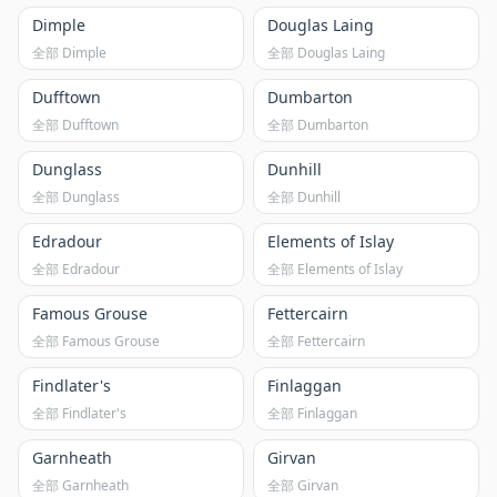
Dimple
Douglas Laing
全部 Dimple
全部 Douglas Laing
Dufftown
Dumbarton
全部 Dufftown
全部 Dumbarton
Dunglass
Dunhill
全部 Dunglass
全部 Dunhill
Edradour
Elements of Islay
全部 Edradour
全部 Elements of Islay
Famous Grouse
Fettercairn
全部 Famous Grouse
全部 Fettercairn
Findlater's
Finlaggan
全部 Findlater's
全部 Finlaggan
Garnheath
Girvan
全部 Garnheath
全部 Girvan