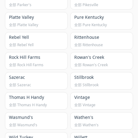
全部 Parker's
全部 Pikesville
Platte Valley
Pure Kentucky
全部 Platte Valley
全部 Pure Kentucky
Rebel Yell
Rittenhouse
全部 Rebel Yell
全部 Rittenhouse
Rock Hill Farms
Rowan's Creek
全部 Rock Hill Farms
全部 Rowan's Creek
Sazerac
Stillbrook
全部 Sazerac
全部 Stillbrook
Thomas H Handy
Vintage
全部 Thomas H Handy
全部 Vintage
Wasmund's
Wathen's
全部 Wasmund's
全部 Wathen's
Wild Turkey
Willett