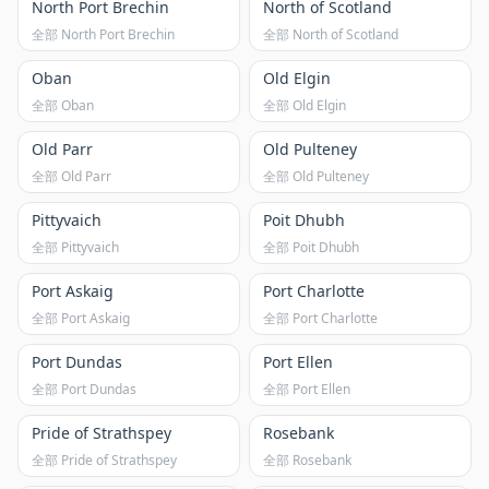
North Port Brechin
North of Scotland
全部 North Port Brechin
全部 North of Scotland
Oban
Old Elgin
全部 Oban
全部 Old Elgin
Old Parr
Old Pulteney
全部 Old Parr
全部 Old Pulteney
Pittyvaich
Poit Dhubh
全部 Pittyvaich
全部 Poit Dhubh
Port Askaig
Port Charlotte
全部 Port Askaig
全部 Port Charlotte
Port Dundas
Port Ellen
全部 Port Dundas
全部 Port Ellen
Pride of Strathspey
Rosebank
全部 Pride of Strathspey
全部 Rosebank