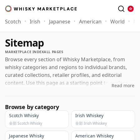
Scotch
Irish
Japanese
American
World
Mo
Sitemap
MARKETPLACE INDEX
ALL PAGES
Browse every section of Whisky Marketplace, from
whisky categories and regions to individual brands,
curated collections, retailer profiles, and editorial
content. Use this page as a starting point to explore
Read more
everything we cover.
Browse by category
Scotch Whisky
Irish Whiskey
全部 Scotch Whisky
全部 Irish Whiskey
Japanese Whisky
American Whiskey