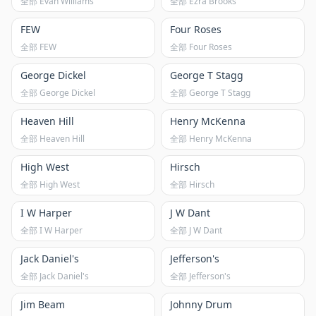
全部 Evan Williams
全部 Ezra Brooks
FEW
Four Roses
全部 FEW
全部 Four Roses
George Dickel
George T Stagg
全部 George Dickel
全部 George T Stagg
Heaven Hill
Henry McKenna
全部 Heaven Hill
全部 Henry McKenna
High West
Hirsch
全部 High West
全部 Hirsch
I W Harper
J W Dant
全部 I W Harper
全部 J W Dant
Jack Daniel's
Jefferson's
全部 Jack Daniel's
全部 Jefferson's
Jim Beam
Johnny Drum