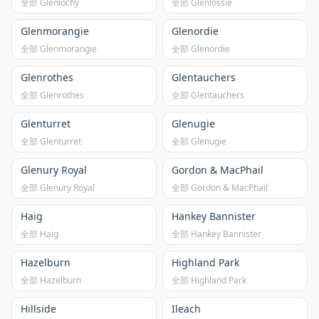
全部 Glenlochy
全部 Glenlossie
Glenmorangie
Glenordie
全部 Glenmorangie
全部 Glenordie
Glenrothes
Glentauchers
全部 Glenrothes
全部 Glentauchers
Glenturret
Glenugie
全部 Glenturret
全部 Glenugie
Glenury Royal
Gordon & MacPhail
全部 Glenury Royal
全部 Gordon & MacPhail
Haig
Hankey Bannister
全部 Haig
全部 Hankey Bannister
Hazelburn
Highland Park
全部 Hazelburn
全部 Highland Park
Hillside
Ileach