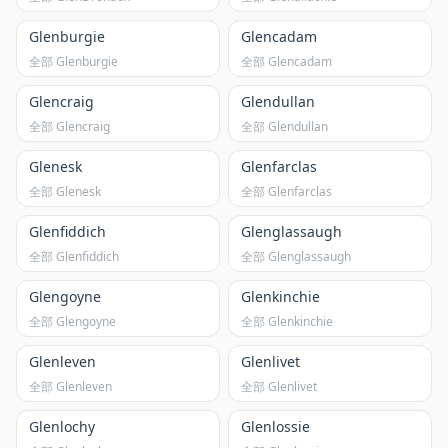
Glenburgie
Glencadam
全部 Glenburgie
全部 Glencadam
Glencraig
Glendullan
全部 Glencraig
全部 Glendullan
Glenesk
Glenfarclas
全部 Glenesk
全部 Glenfarclas
Glenfiddich
Glenglassaugh
全部 Glenfiddich
全部 Glenglassaugh
Glengoyne
Glenkinchie
全部 Glengoyne
全部 Glenkinchie
Glenleven
Glenlivet
全部 Glenleven
全部 Glenlivet
Glenlochy
Glenlossie