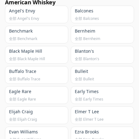
American Whiskey
Angel's Envy
Balcones
全部 Angel's Envy
全部 Balcones
Benchmark
Bernheim
全部 Benchmark
全部 Bernheim
Black Maple Hill
Blanton's
全部 Black Maple Hill
全部 Blanton's
Buffalo Trace
Bulleit
全部 Buffalo Trace
全部 Bulleit
Eagle Rare
Early Times
全部 Eagle Rare
全部 Early Times
Elijah Craig
Elmer T Lee
全部 Elijah Craig
全部 Elmer T Lee
Evan Williams
Ezra Brooks