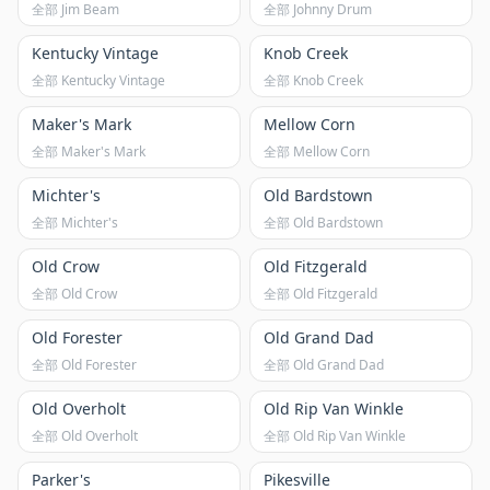
全部 Jim Beam
全部 Johnny Drum
Kentucky Vintage
Knob Creek
全部 Kentucky Vintage
全部 Knob Creek
Maker's Mark
Mellow Corn
全部 Maker's Mark
全部 Mellow Corn
Michter's
Old Bardstown
全部 Michter's
全部 Old Bardstown
Old Crow
Old Fitzgerald
全部 Old Crow
全部 Old Fitzgerald
Old Forester
Old Grand Dad
全部 Old Forester
全部 Old Grand Dad
Old Overholt
Old Rip Van Winkle
全部 Old Overholt
全部 Old Rip Van Winkle
Parker's
Pikesville