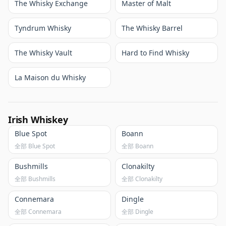
The Whisky Exchange
Master of Malt
Tyndrum Whisky
The Whisky Barrel
The Whisky Vault
Hard to Find Whisky
La Maison du Whisky
Irish Whiskey
Blue Spot
Boann
全部 Blue Spot
全部 Boann
Bushmills
Clonakilty
全部 Bushmills
全部 Clonakilty
Connemara
Dingle
全部 Connemara
全部 Dingle